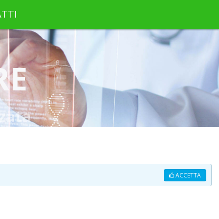
TTI
RE
zata
ACCETTA