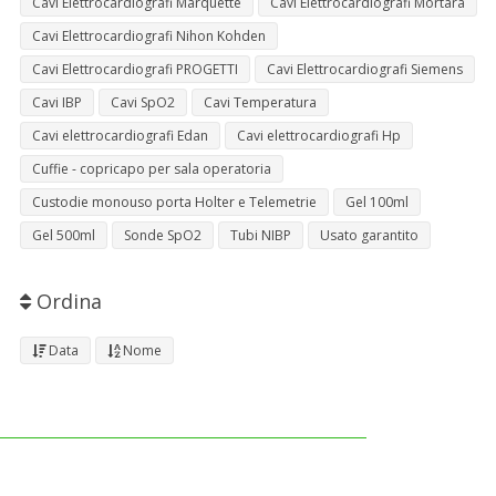
Cavi Elettrocardiografi Marquette
Cavi Elettrocardiografi Mortara
Cavi Elettrocardiografi Nihon Kohden
Cavi Elettrocardiografi PROGETTI
Cavi Elettrocardiografi Siemens
Cavi IBP
Cavi SpO2
Cavi Temperatura
Cavi elettrocardiografi Edan
Cavi elettrocardiografi Hp
Cuffie - copricapo per sala operatoria
Custodie monouso porta Holter e Telemetrie
Gel 100ml
Gel 500ml
Sonde SpO2
Tubi NIBP
Usato garantito
Ordina
Data
Nome