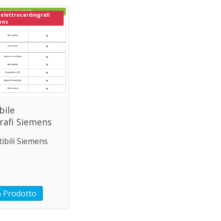
elettrocardiografi
ens
bile
rafi Siemens
ibili Siemens
 Prodotto