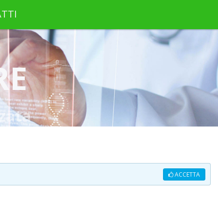
TTI
RE
zata
ACCETTA