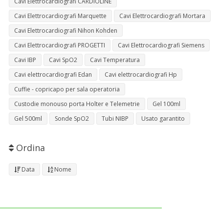
Cavi Elettrocardiografi CARDIOLINE
Cavi Elettrocardiografi Marquette
Cavi Elettrocardiografi Mortara
Cavi Elettrocardiografi Nihon Kohden
Cavi Elettrocardiografi PROGETTI
Cavi Elettrocardiografi Siemens
Cavi IBP
Cavi SpO2
Cavi Temperatura
Cavi elettrocardiografi Edan
Cavi elettrocardiografi Hp
Cuffie - copricapo per sala operatoria
Custodie monouso porta Holter e Telemetrie
Gel 100ml
Gel 500ml
Sonde SpO2
Tubi NIBP
Usato garantito
Ordina
Data
Nome