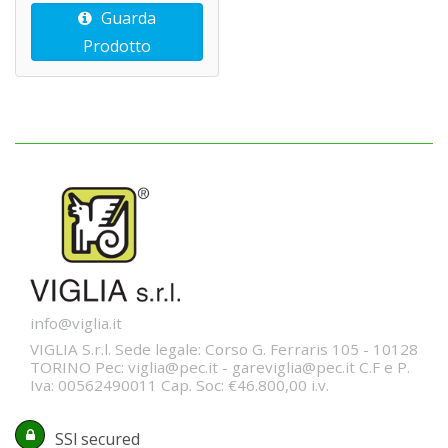
Guarda
Prodotto
info@viglia.it
VIGLIA S.r.l. Sede legale: Corso G. Ferraris 105 - 10128
TORINO Pec: viglia@pec.it - gareviglia@pec.it C.F e P.
Iva: 00562490011 Cap. Soc: €46.800,00 i.v.
SSl secured