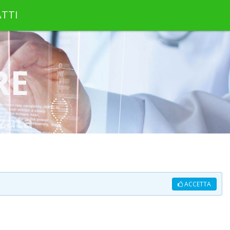
TTI
RE
zata
ACCETTA