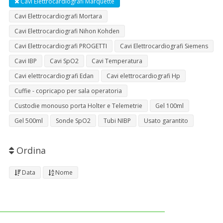
Cavi Elettrocardiografi Marquette
Cavi Elettrocardiografi Mortara
Cavi Elettrocardiografi Nihon Kohden
Cavi Elettrocardiografi PROGETTI
Cavi Elettrocardiografi Siemens
Cavi IBP
Cavi SpO2
Cavi Temperatura
Cavi elettrocardiografi Edan
Cavi elettrocardiografi Hp
Cuffie - copricapo per sala operatoria
Custodie monouso porta Holter e Telemetrie
Gel 100ml
Gel 500ml
Sonde SpO2
Tubi NIBP
Usato garantito
Ordina
Data
Nome