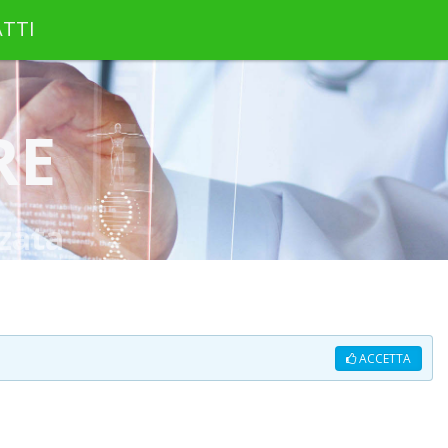
TTI
RE
zata
ACCETTA