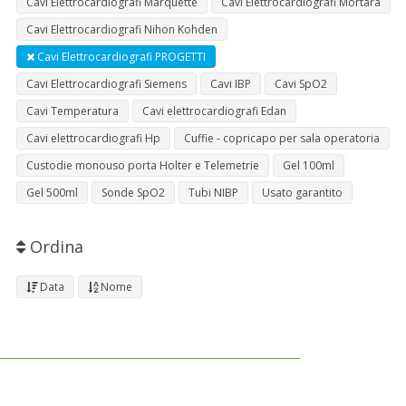
Cavi Elettrocardiografi Marquette
Cavi Elettrocardiografi Mortara
Cavi Elettrocardiografi Nihon Kohden
Cavi Elettrocardiografi PROGETTI
Cavi Elettrocardiografi Siemens
Cavi IBP
Cavi SpO2
Cavi Temperatura
Cavi elettrocardiografi Edan
Cavi elettrocardiografi Hp
Cuffie - copricapo per sala operatoria
Custodie monouso porta Holter e Telemetrie
Gel 100ml
Gel 500ml
Sonde SpO2
Tubi NIBP
Usato garantito
Ordina
Data
Nome