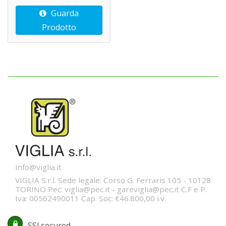
Guarda
Prodotto
info@viglia.it
VIGLIA S.r.l. Sede legale: Corso G. Ferraris 105 - 10128
TORINO Pec: viglia@pec.it - gareviglia@pec.it C.F e P.
Iva: 00562490011 Cap. Soc: €46.800,00 i.v.
SSl secured