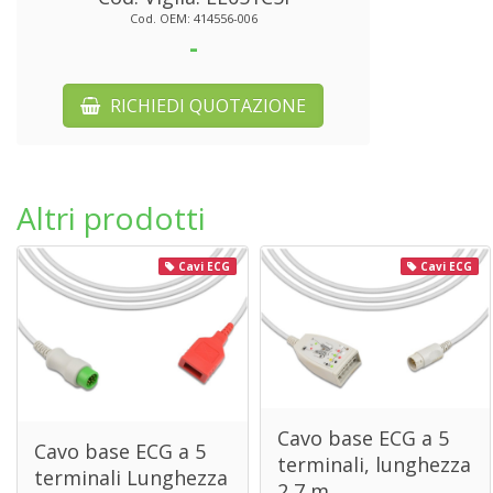
Cod. OEM: 414556-006
-
RICHIEDI QUOTAZIONE
Altri prodotti
Cavi ECG
Cavi ECG
Cavo base ECG a 5
Cavo base ECG a 5
terminali, lunghezza
terminali Lunghezza
2,7 m