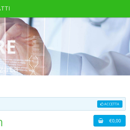
TTI
RE
zata
ACCETTA
m
€0,00