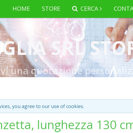
HOME
STORE
CERCA
CONTA
IGLIA SRL STO
evi una quotazione personaliz
vices, you agree to our use of cookies.
inzetta, lunghezza 130 c