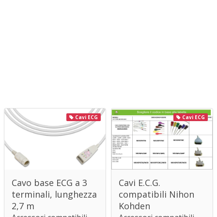
Cavi ECG
Cavi ECG
Cavi E.C.G.
Cavo base ECG a 3
compatibili Nihon
terminali, lunghezza
Kohden
2,7 m