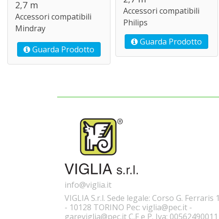
2,7 m
Accessori compatibili
Accessori compatibili
Philips
Mindray
Guarda Prodotto
Guarda Prodotto
info@viglia.it
VIGLIA S.r.l. Sede legale: Corso G. Ferraris 
- 10128 TORINO Pec: viglia@pec.it -
gareviglia@pec.it C.F e P. Iva: 00562490011