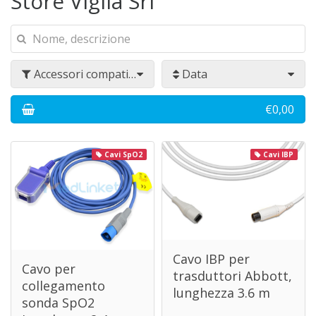
Store Viglia Srl
Accessori compatibili Philips
Data
€0,00
Cavi SpO2
Cavi IBP
Cavo IBP per
Cavo per
trasduttori Abbott,
collegamento
lunghezza 3.6 m
sonda SpO2