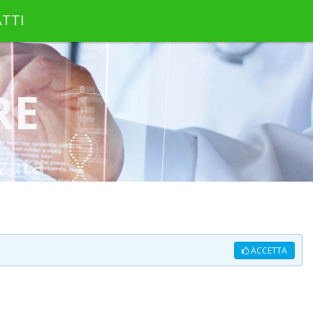
TTI
RE
zata
ACCETTA