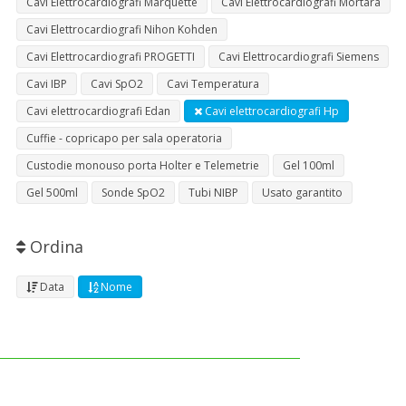
Cavi Elettrocardiografi Marquette
Cavi Elettrocardiografi Mortara
Cavi Elettrocardiografi Nihon Kohden
Cavi Elettrocardiografi PROGETTI
Cavi Elettrocardiografi Siemens
Cavi IBP
Cavi SpO2
Cavi Temperatura
Cavi elettrocardiografi Edan
Cavi elettrocardiografi Hp
Cuffie - copricapo per sala operatoria
Custodie monouso porta Holter e Telemetrie
Gel 100ml
Gel 500ml
Sonde SpO2
Tubi NIBP
Usato garantito
Ordina
Data
Nome